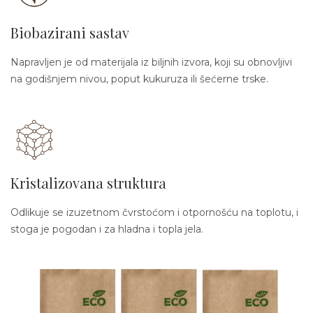
Biobazirani sastav
Napravljen je od materijala iz biljnih izvora, koji su obnovljivi
na godišnjem nivou, poput kukuruza ili šećerne trske.
Kristalizovana struktura
Odlikuje se izuzetnom čvrstoćom i otpornošću na toplotu, i
stoga je pogodan i za hladna i topla jela.