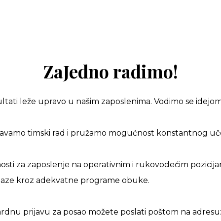
ZaJedno radimo!
ltati leže upravo u našim zaposlenima. Vodimo se idejom
avamo timski rad i pružamo mogućnost konstantnog uče
osti za zaposlenje na operativnim i rukovodećim pozici
prolaze kroz adekvatne programe obuke.
dardnu prijavu za posao možete poslati poštom na adresu