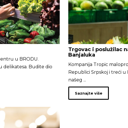
Trgovac i poslužilac n
Banjaluka
 centru u BRODU.
Kompanija Tropic maloprod
 delikatesa. Budite dio
Republici Srpskoj i treći 
našeg ...
Saznajte više