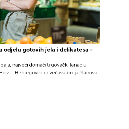
a odjelu gotovih jela i delikatesa –
aja, najveći domaći trgovački lanac u
u Bosni i Hercegovini povećava broja članova