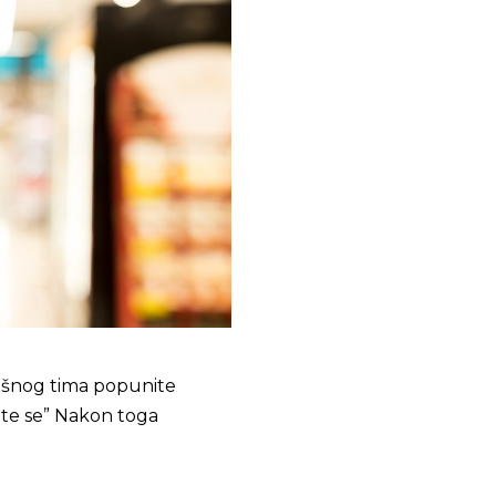
ješnog tima popunite
ite se” Nakon toga