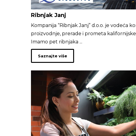
Ribnjak Janj
Kompanija “Ribnjak Janj” d.o.o. je vodeća ko
proizvodnje, prerade i prometa kalifornijsk
Imamo pet ribnjaka ...
Saznajte više