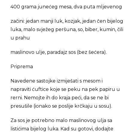
400 grama junećeg mesa, dva puta mljevenog
začini: jedan manji luk, kozjak, jedan čen bijelog
luka, malo svježeg peršuna, so, biber, kumin, čili
u prahu
maslinovo ulje, paradajz sos (bez šećera).
Priprema
Navedene sastojke izmiješati s mesom i
napraviti ćuftice koje se peku na pek papiru u
rerni. Nemojte ih do kraja peći, da se ne bi
presušile (ionako se poslije krčkaju u sosu).
Za sos je potrebno malo maslinovog ulja sa
listićima bijelog luka. Kad su gotovi, dodajte