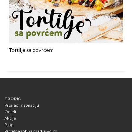
Tortilje sa povrćem
TROPIC
Pronađi inspiraciju
Odjeli
Akcije
Blog
Privatna robna marka Volim