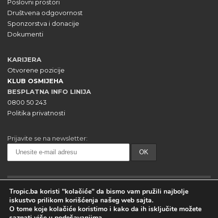
Poslovni prostori
Društvena odgovornost
Sponzorstva i donacije
Dokumenti
KARIJERA
Otvorene pozicije
KLUB OSMIJEHA
BESPLATNA INFO LINIJA
0800 50 243
Politika privatnosti
Prijavite se na newsletter:
Tropic.ba koristi "kolačiće" da bismo vam pružili najbolje
iskustvo prilikom korišćenja našeg web sajta.
O tome koje kolačiće koristimo i kako da ih isključite možete
saznati više u
podešavanjima
.