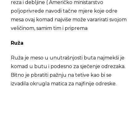
reza i debljine ( Američko ministarstvo
poljoprivrede navodi tačne mjere koje odre
mesa ovaj komad najviše može vararirati svojom
veličinom, samim tim i priprema
Ruža
Ruža je meso u unutrašnjosti buta najmekši je
komad u butu i podesno za sječenje odrezaka.
Bitno je pbratiti pažnju na tetive kao bi se
izvadila okrugla matica za najfinije odreske.