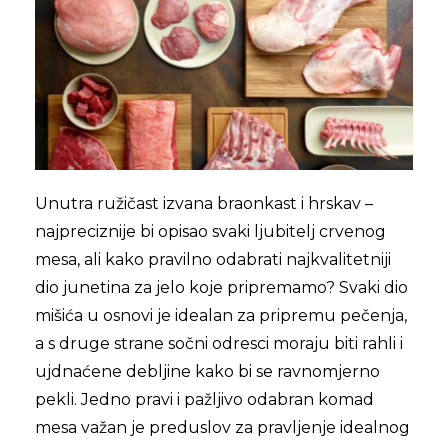
Unutra ružičast izvana braonkast i hrskav –
najpreciznije bi opisao svaki ljubitelj crvenog
mesa, ali kako pravilno odabrati najkvalitetniji
dio junetina za jelo koje pripremamo? Svaki dio
mišića u osnovi je idealan za pripremu pečenja,
a s druge strane sočni odresci moraju biti rahli i
ujdnaćene debljine kako bi se ravnomjerno
pekli. Jedno pravi i pažljivo odabran komad
mesa važan je preduslov za pravljenje idealnog