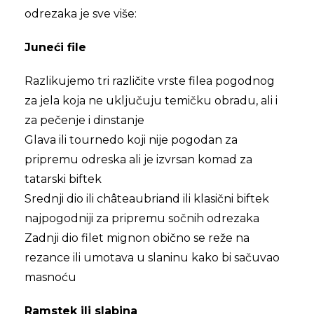
odrezaka je sve više:
Juneći file
Razlikujemo tri različite vrste filea pogodnog
za jela koja ne uključuju temičku obradu, ali i
za pečenje i dinstanje
Glava ili tournedo koji nije pogodan za
pripremu odreska ali je izvrsan komad za
tatarski biftek
Srednji dio ili châteaubriand ili klasični biftek
najpogodniji za pripremu sočnih odrezaka
Zadnji dio filet mignon obično se reže na
rezance ili umotava u slaninu kako bi sačuvao
masnoću
Ramstek ili slabina