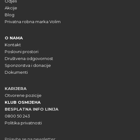
Odjeli
Akcije
Blog
Privatna robna marka Volim
O NAMA
Kontakt
Poslovni prostori
Društvena odgovornost
Sponzorstva i donacije
Dokumenti
KARIJERA
Otvorene pozicije
KLUB OSMIJEHA
BESPLATNA INFO LINIJA
0800 50 243
Politika privatnosti
Prijavite se na newsletter: