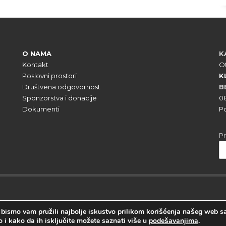
O NAMA
K
Kontakt
Ot
Poslovni prostori
K
Društvena odgovornost
B
Sponzorstva i donacije
0
Dokumenti
Po
Pr
a bismo vam pružili najbolje iskustvo prilikom korišćenja našeg web sa
 i kako da ih isključite možete saznati više u
podešavanjima
.