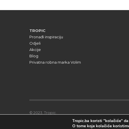
TROPIC
Pronađi inspiraciju
Odjeli
Akcije
Blog
Privatna robna marka Volim
© 2023. Tropic.
Tropic.ba koristi "kolačiće" d
O tome koje kolačiće koristimo