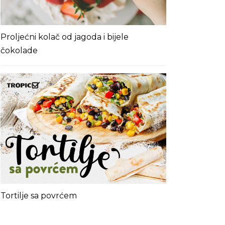
Proljećni kolač od jagoda i bijele
čokolade
Tortilje sa povrćem