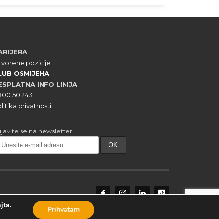
ARIJERA
vorene pozicije
LUB OSMIJEHA
ESPLATNA INFO LINIJA
800 50 243
litika privatnosti
ijavite se na newsletter:
jta.
Prihvatam