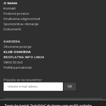
O NAMA
Kontakt
Poslovni prostori
Društvena odgovornost
Sponzorstva i donacije
Dokumenti
KARIJERA
Otvorene pozicije
KLUB OSMIJEHA
BESPLATNA INFO LINIJA
0800 50 243
Politika privatnosti
Prijavite se na newsletter:
Tropic.ba koristi "kolačiće" da bismo vam pružili najbolje