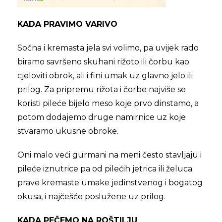
KADA PRAVIMO VARIVO
Sočna i kremasta jela svi volimo, pa uvijek rado
biramo savršeno skuhani rižoto ili čorbu kao
cjeloviti obrok, ali i fini umak uz glavno jelo ili
prilog. Za pripremu rižota i čorbe najviše se
koristi pileće bijelo meso koje prvo dinstamo, a
potom dodajemo druge namirnice uz koje
stvaramo ukusne obroke.
Oni malo veći gurmani na meni često stavljaju i
pileće iznutrice pa od pilećih jetrica ili želuca
prave kremaste umake jedinstvenog i bogatog
okusa, i najčešće poslužene uz prilog.
KADA PEČEMO NA ROŠTILJU