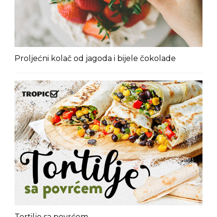
Proljećni kolač od jagoda i bijele čokolade
Tortilje sa povrćem