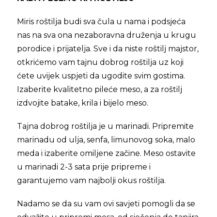
Miris roštilja budi sva čula u nama i podsjeća
nas na sva ona nezaboravna druženja u krugu
porodice i prijatelja. Sve i da niste roštilj majstor,
otkrićemo vam tajnu dobrog roštilja uz koji
ćete uvijek uspjeti da ugodite svim gostima.
Izaberite kvalitetno pileće meso, a za roštilj
izdvojite batake, krila i bijelo meso.
Tajna dobrog roštilja je u marinadi. Pripremite
marinadu od ulja, senfa, limunovog soka, malo
meda i izaberite omiljene začine. Meso ostavite
u marinadi 2-3 sata prije pripreme i
garantujemo vam najbolji okus roštilja.
Nadamo se da su vam ovi savjeti pomogli da se