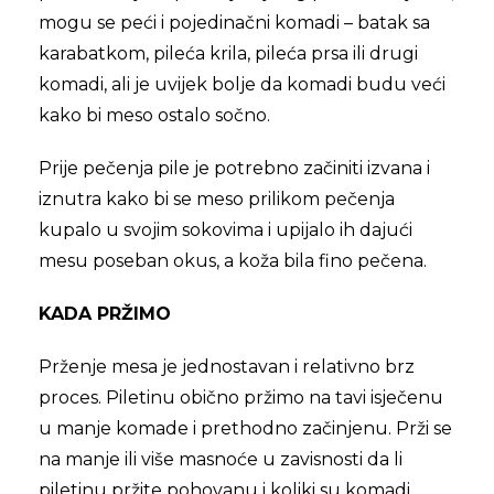
mogu se peći i pojedinačni komadi – batak sa
karabatkom, pileća krila, pileća prsa ili drugi
komadi, ali je uvijek bolje da komadi budu veći
kako bi meso ostalo sočno.
Prije pečenja pile je potrebno začiniti izvana i
iznutra kako bi se meso prilikom pečenja
kupalo u svojim sokovima i upijalo ih dajući
mesu poseban okus, a koža bila fino pečena.
KADA PRŽIMO
Prženje mesa je jednostavan i relativno brz
proces. Piletinu obično pržimo na tavi isječenu
u manje komade i prethodno začinjenu. Prži se
na manje ili više masnoće u zavisnosti da li
piletinu pržite pohovanu i koliki su komadi