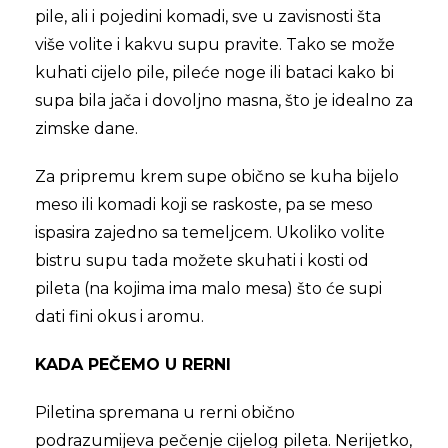
pile, ali i pojedini komadi, sve u zavisnosti šta
više volite i kakvu supu pravite. Tako se može
kuhati cijelo pile, pileće noge ili bataci kako bi
supa bila jača i dovoljno masna, što je idealno za
zimske dane.
Za pripremu krem supe obično se kuha bijelo
meso ili komadi koji se raskoste, pa se meso
ispasira zajedno sa temeljcem. Ukoliko volite
bistru supu tada možete skuhati i kosti od
pileta (na kojima ima malo mesa) što će supi
dati fini okus i aromu.
KADA PEČEMO U RERNI
Piletina spremana u rerni obično
podrazumijeva pečenje cijelog pileta. Nerijetko,