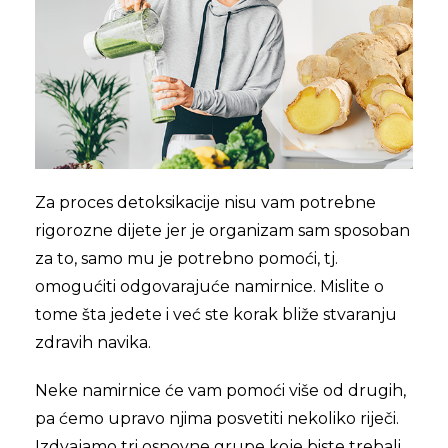
Za proces detoksikacije nisu vam potrebne
rigorozne dijete jer je organizam sam sposoban
za to, samo mu je potrebno pomoći, tj.
omogućiti odgovarajuće namirnice. Mislite o
tome šta jedete i već ste korak bliže stvaranju
zdravih navika.
Neke namirnice će vam pomoći više od drugih,
pa ćemo upravo njima posvetiti nekoliko riječi.
Izdvajamo tri osnovne grupe koje biste trebali