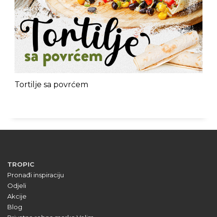
Tortilje sa povrćem
TROPIC
Pronađi inspiraciju
Odjeli
Akcije
Blog